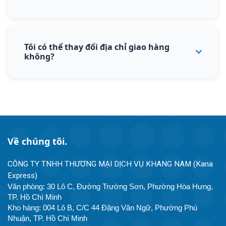
Thông tin có thể cần 2-4 giờ để xuất hiện trong hệ
thống sau khi đơn hàng được tạo. Nếu quá thời gian
Tôi có thể thay đổi địa chỉ giao hàng
này vẫn chưa có thông tin, vui lòng liên hệ với chúng
không?
tôi.
Bạn có thể thay đổi địa chỉ giao hàng trước khi đơn
hàng được giao cho shipper. Vui lòng liên hệ hotline để
được hỗ trợ thay đổi.
Về chúng tôi.
CÔNG TY TNHH THƯƠNG MẠI DỊCH VỤ KHANG NAM (Kana 
Express)
Văn phòng: 30 Lô C, Đường Trường Sơn, Phường Hòa Hưng, 
TP. Hồ Chí Minh
Kho hàng: 004 Lô B, C/C 44 Đặng Văn Ngữ, Phường Phú 
Nhuận, TP. Hồ Chí Minh