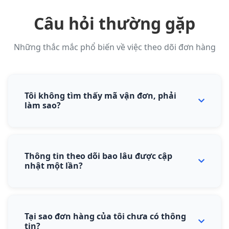
Câu hỏi thường gặp
Những thắc mắc phổ biến về việc theo dõi đơn hàng
Tôi không tìm thấy mã vận đơn, phải
làm sao?
Vui lòng kiểm tra SMS hoặc Email bạn đã cung cấp khi
tạo đơn hàng. Nếu vẫn không tìm thấy, hãy liên hệ
Thông tin theo dõi bao lâu được cập
hotline (+84) 888 31 31 33 để được hỗ trợ.
nhật một lần?
Thông tin được cập nhật real-time. Mỗi khi có thay đổi
về tình trạng đơn hàng, hệ thống sẽ tự động cập nhật
Tại sao đơn hàng của tôi chưa có thông
và gửi thông báo cho bạn.
tin?